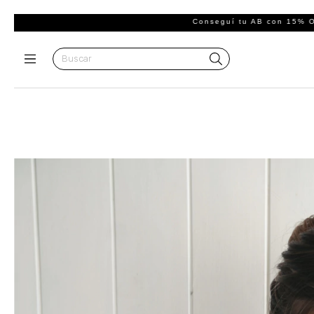
Conseguí tu AB con 15% OFF + 3 y 6 Cuotas S/ I