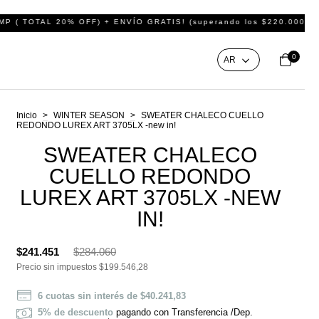
 + ENVÍO GRATIS! (superando los $220.000 de compra)
Conseguí 
0
Inicio
>
WINTER SEASON
>
SWEATER CHALECO CUELLO
REDONDO LUREX ART 3705LX -new in!
SWEATER CHALECO
CUELLO REDONDO
LUREX ART 3705LX -NEW
IN!
$241.451
$284.060
Precio sin impuestos
$199.546,28
6
cuotas sin interés de
$40.241,83
5% de descuento
pagando con Transferencia /Dep.