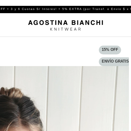
nteres! + 5% EXTRA (por Transf. o Envio $ x MP ( TOTAL 20% OFF)
15
%
OFF
ENVÍO GRATIS