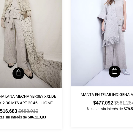
MANTA EN TELAR INDIGENA 
MA LANA MECHA YERSEY XXL DE
X 2,30 MTS ART 2046 - HOME
$477.092
$561.28
COLLECTION-
6
cuotas sin interés de
$79.
516.683
$688.910
tas sin interés de
$86.113,83