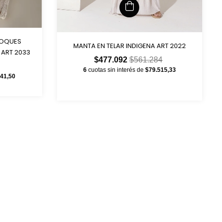
DOQUES
MANTA EN TELAR INDIGENA ART 2022
 ART 2033
$477.092
$561.284
6
cuotas sin interés de
$79.515,33
841,50