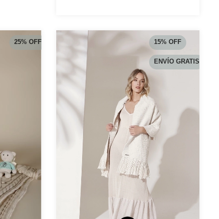
25
%
OFF
15
%
OFF
ENVÍO GRATIS