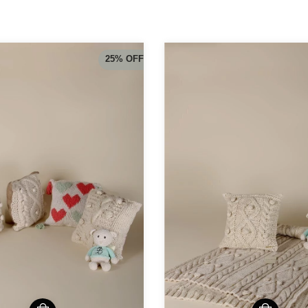
25
%
OFF