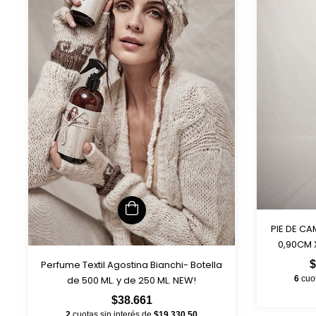
PIE DE CA
0,90CM 
Perfume Textil Agostina Bianchi- Botella
$
de 500 ML. y de 250 ML. NEW!
6
cuo
$38.661
2
cuotas sin interés de
$19.330,50