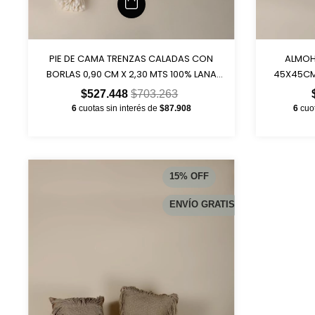
PIE DE CAMA TRENZAS CALADAS CON
ALMOH
BORLAS 0,90 CM X 2,30 MTS 100% LANA
45X45CM 
ART 2029
$527.448
$703.263
6
cuotas sin interés de
$87.908
6
cuo
15
%
OFF
ENVÍO GRATIS