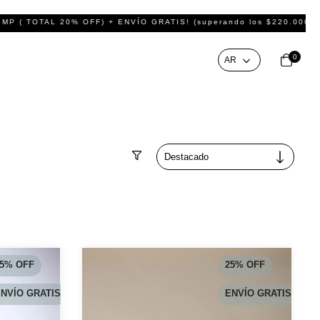
TOTAL 20% OFF) + ENVÍO GRATIS! (superando los $220.000 de compr
0
Filtrar
5
%
OFF
25
%
OFF
NVÍO GRATIS
ENVÍO GRATIS