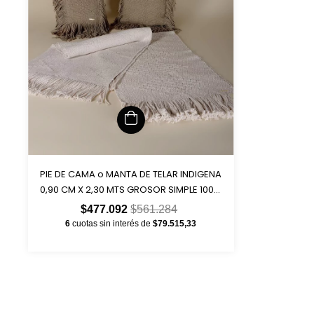
PIE DE CAMA o MANTA DE TELAR INDIGENA
0,90 CM X 2,30 MTS GROSOR SIMPLE 100%
ALGODON ART 2022
$477.092
$561.284
6
cuotas sin interés de
$79.515,33