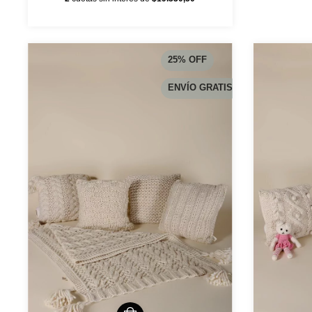
25
%
OFF
ENVÍO GRATIS