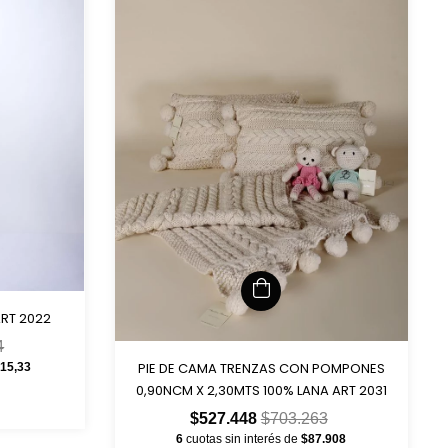
ART 2022
4
PIE DE CAMA TRENZAS CON POMPONES
515,33
0,90NCM X 2,30MTS 100% LANA ART 2031
$527.448
$703.263
6
cuotas sin interés de
$87.908