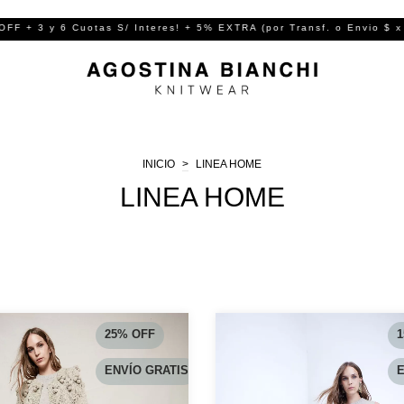
 6 Cuotas S/ Interes! + 5% EXTRA (por Transf. o Envio $ x MP ( 
INICIO
>
LINEA HOME
LINEA HOME
25
%
OFF
1
ENVÍO GRATIS
E