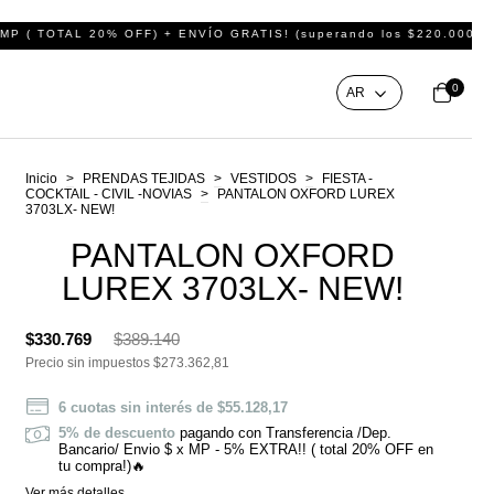
 OFF) + ENVÍO GRATIS! (superando los $220.000 de compra)
Cons
0
Inicio
>
PRENDAS TEJIDAS
>
VESTIDOS
>
FIESTA -
COCKTAIL - CIVIL -NOVIAS
>
PANTALON OXFORD LUREX
3703LX- NEW!
PANTALON OXFORD
LUREX 3703LX- NEW!
$330.769
$389.140
Precio sin impuestos
$273.362,81
6
cuotas sin interés de
$55.128,17
5% de descuento
pagando con Transferencia /Dep.
Bancario/ Envio $ x MP - 5% EXTRA!! ( total 20% OFF en
tu compra!)🔥
Ver más detalles