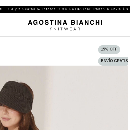
 S/ Interes! + 5% EXTRA (por Transf. o Envio $ x MP ( TOTAL 20%
15
%
OFF
ENVÍO GRATIS