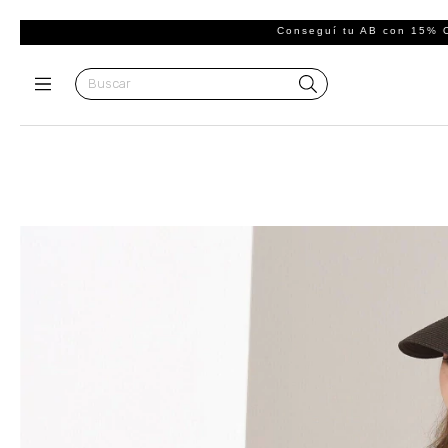
Conseguí tu AB con 15% OFF + 3 y 6 Cuotas