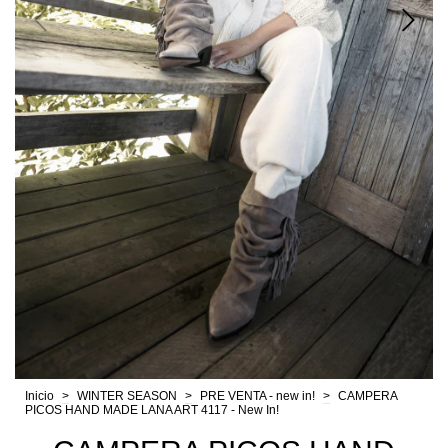
Inicio
>
WINTER SEASON
>
PRE VENTA - new in!
>
CAMPERA
PICOS HAND MADE LANA ART 4117 - New In!