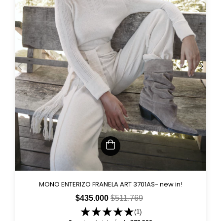
MONO ENTERIZO FRANELA ART 3701AS- new in!
$435.000
$511.769
(1)