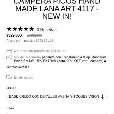
CAMPERA PICOS HAND
MADE LANA ART 4117 -
NEW IN!
3 Reseñas
$329.800
$388.000
Precio sin impuestos
$272.561,98
6
cuotas sin interés de
$54.966,67
5% de descuento
pagando con Transferencia /Dep. Bancario/
Envio $ x MP - 5% EXTRA!! ( total 20% OFF en tu compra!)🔥
Ver más detalles
Envío gratis
COLOR
TALLE